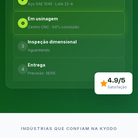
Aço SAE 1045 · Lote 22-A
Em usinagem
⚙
Centro CNC · 64% concluído
Inspeção dimensional
3
Aguardando
Entrega
4
Previsão: 18/05
4.9/5
Satisfação
INDÚSTRIAS QUE CONFIAM NA KYODO