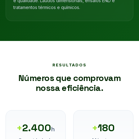
e qualidade. Laudos dimensionais, ensaios END e
tratamentos térmicos e químicos.
RESULTADOS
Números que comprovam
nossa eficiência.
+
2.400
+
180
h