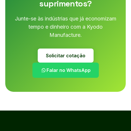
suprimentos?
Junte-se às indústrias que já economizam
tempo e dinheiro com a Kyodo
Manufacture.
Solicitar cotação
Falar no WhatsApp